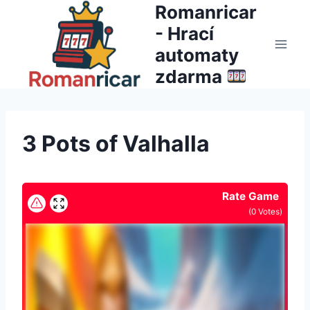
Přeskočit
Romanricar
na
- Hrací
obsah
automaty
zdarma
3 Pots of Valhalla
Rate Game
(
0
Votes)