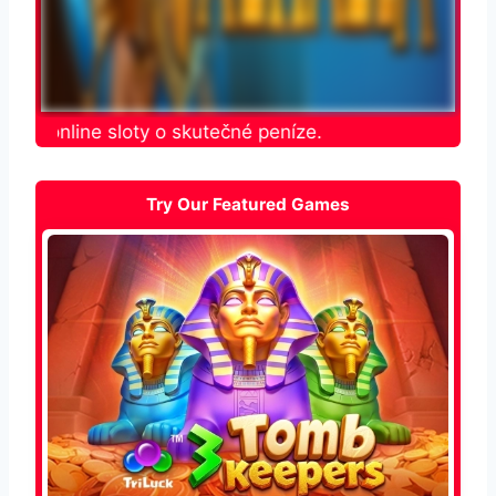
jte online sloty o skutečné peníze.
Try Our Featured Games