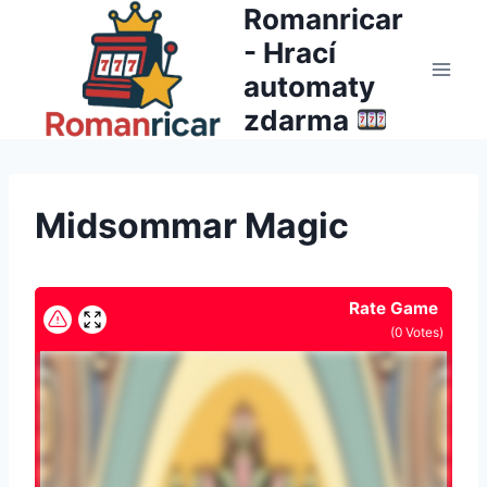
Přeskočit
Romanricar
na
- Hrací
obsah
automaty
zdarma
Midsommar Magic
Rate Game
(
0
Votes)