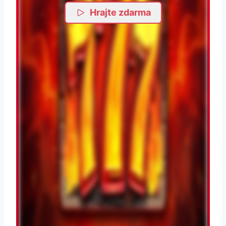
Hrajte zdarma