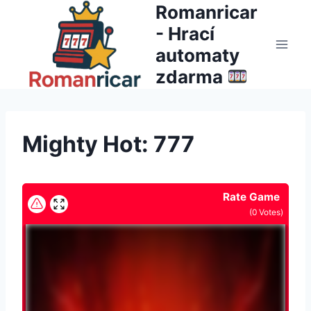
Přeskočit
Romanricar
na
- Hrací
obsah
automaty
zdarma
Mighty Hot: 777
Rate Game
(
0
Votes)