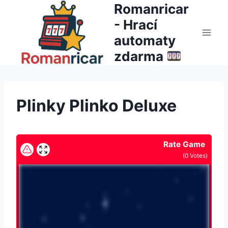
Přeskočit
Romanricar
na
- Hrací
obsah
automaty
zdarma
Plinky Plinko Deluxe
Rate Game
(
0
Votes)