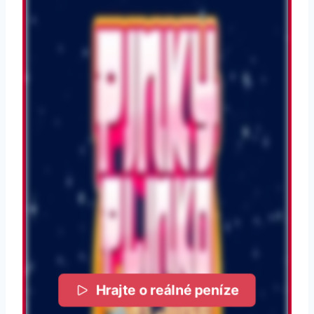
Hrajte o reálné peníze