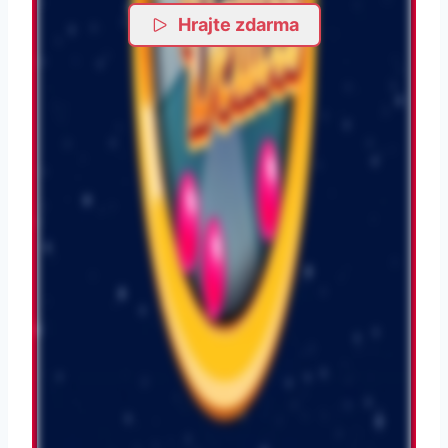
Hrajte zdarma