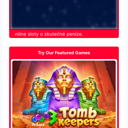
ajte online sloty o skutečné peníze.
Try Our Featured Games