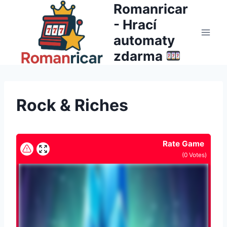
Přeskočit
Romanricar
na
- Hrací
obsah
automaty
zdarma
Rock & Riches
Rate Game
(
0
Votes)