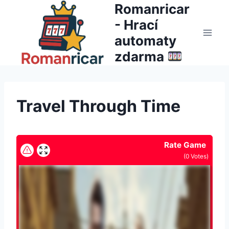
Přeskočit
Romanricar
na
- Hrací
obsah
automaty
zdarma
Travel Through Time
Rate Game
(
0
Votes)